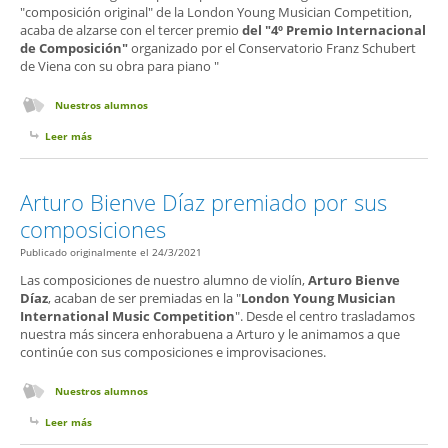
"composición original" de la London Young Musician Competition,
acaba de alzarse con el tercer premio
del "4º Premio Internacional
de Composición"
organizado por el Conservatorio Franz Schubert
de Viena con su obra para piano "
Nuestros alumnos
Leer más
sobre Arturo Bienve ganador en el 4 Premio Internacional de
Composición de Viena
Arturo Bienve Díaz premiado por sus
composiciones
Publicado originalmente el 24/3/2021
Las composiciones de nuestro alumno de violín,
Arturo Bienve
Díaz
, acaban de ser premiadas en la "
London Young Musician
International Music Competition
". Desde el centro trasladamos
nuestra más sincera enhorabuena a Arturo y le animamos a que
continúe con sus composiciones e improvisaciones.
Nuestros alumnos
Leer más
sobre Arturo Bienve Díaz premiado por sus composiciones