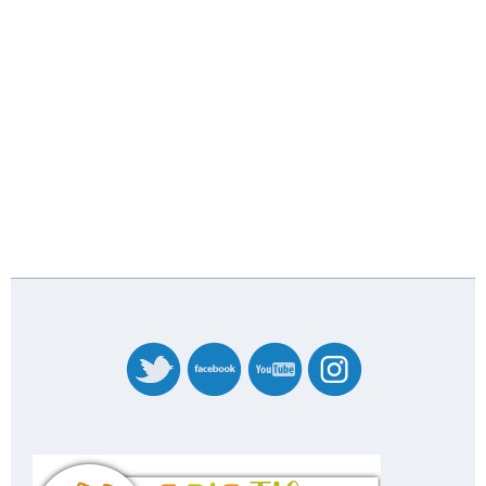
banner_codicetic_nivel_4_20227358.png