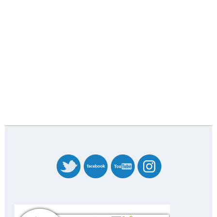
banner_codicetic_nivel_4_20227358.png