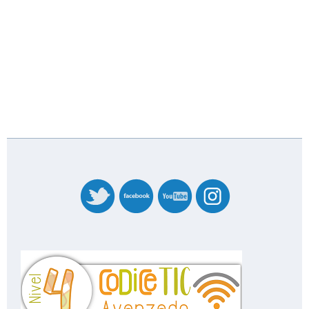
banner_codicetic_nivel_4_20227358.png