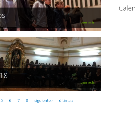
Calen
os
Leer más
018
Leer más
5
6
7
8
siguiente ›
última »