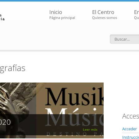
Inicio
El Centro
E
Página principal
Quienes somos
Qu
Formular
grafías
Acces
020
Acceder
Leer más
Instrucc