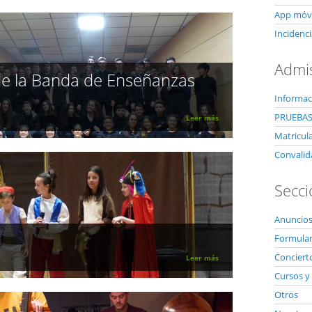
App móvi
Incidenci
Admi
de la Banda de Enseñanzas
Informac
PRUEBAS
Leer más
Matricul
Convalid
Secci
Anuncios
Formulari
Conciert
Leer más
Cursos y 
Otros