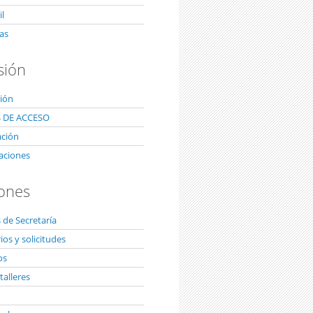
l
as
sión
ión
 DE ACCESO
ación
aciones
ones
 de Secretaría
os y solicitudes
os
talleres