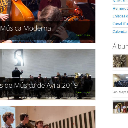
Nuestro
Hemerote
Enlaces d
Canal iT
y Música Moderna
Calendar
Leer más
Álbum
s de Música de Ávila 2019
Lun, Mayo 
Leer más