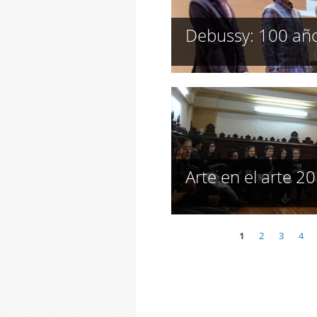
Debussy: 100 añ
Arte en el arte 2
1
2
3
4
Páginas