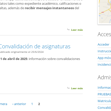
datos tales como expediente académico, calificaciones o
faltas, además de
recibir mensajes instantaneos
del
Leer más
sobre App de informac
Acces
Acceder
Convalidación de asignaturas
Instrucc
ublicado originalmente el 25/6/2024
App móvi
11 de abril de 2025
: información sobre convalidaciones
Incidenci
Admi
Informac
Leer más
sobre Convalidación d
PRUEBAS
Matricul
imera
‹ anterior
1
2
Convalid