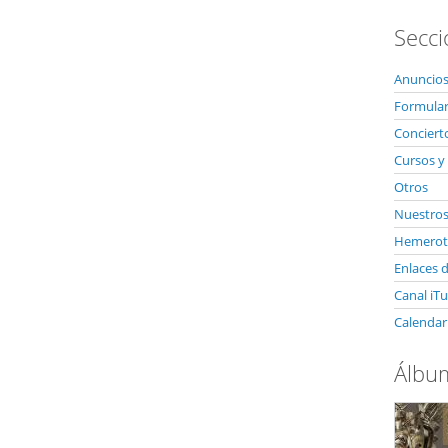
Secci
Anuncios
Formulari
Conciert
Cursos y 
Otros
Nuestro
Hemerote
Enlaces d
Canal iT
Calendar
Álbum