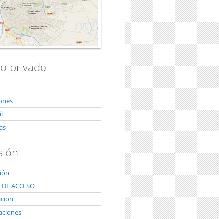
ión académica y mensajería
o privado
iones
l
as
sión
ión
e asignaturas
 DE ACCESO
ación
aciones