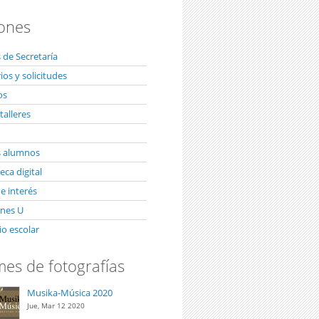
ones
 de Secretaría
os y solicitudes
os
talleres
s alumnos
ca digital
e interés
unes U
io escolar
es de fotografías
Musika-Música 2020
Jue, Mar 12 2020