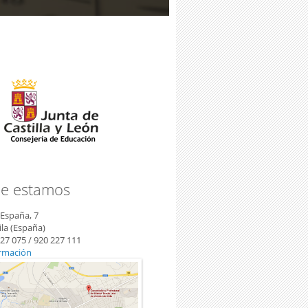
e estamos
eñanzas Elementales
 España, 7
la (España)
227 075 / 920 227 111
rmación