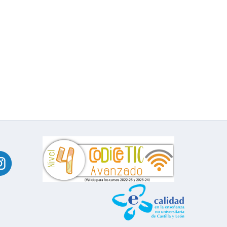
banner_codicetic_nivel_4_20227358