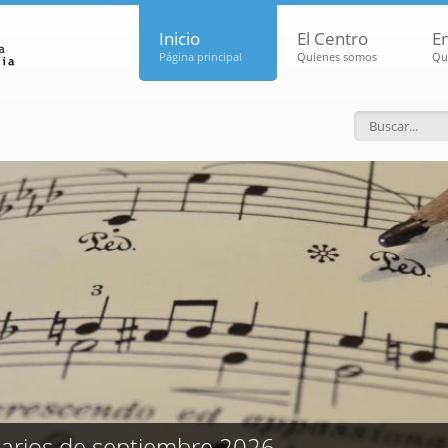
Inicio
El Centro
E
Página principal
Quienes somos
Qu
Formular
arios de septiembre 2026