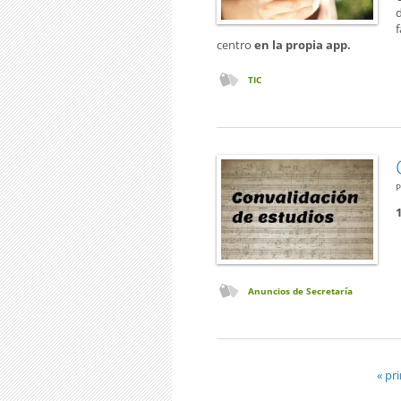
centro
en la propia app.
TIC
P
Anuncios de Secretaría
« pr
Páginas