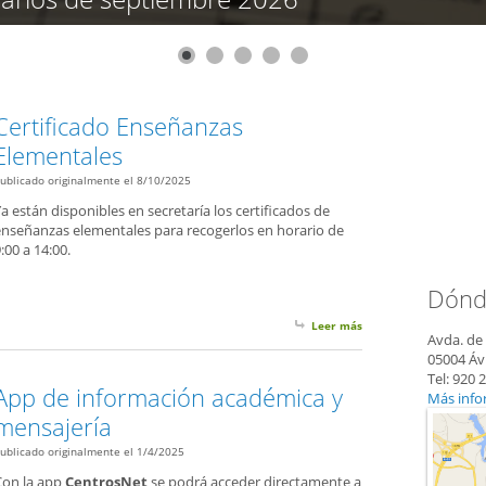
Certificado Enseñanzas
Elementales
ublicado originalmente el 8/10/2025
a están disponibles en secretaría los certificados de
enseñanzas elementales para recogerlos en horario de
:00 a 14:00.
Dónd
Leer más
sobre Certificado Ens
Avda. de
05004 Ávi
Tel: 920 
App de información académica y
Más info
mensajería
ublicado originalmente el 1/4/2025
Con la app
CentrosNet
se podrá acceder directamente a