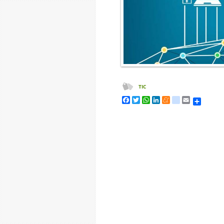
TIC
Share
Facebook
Twitter
WhatsApp
LinkedIn
Meneame
tuenti
Email