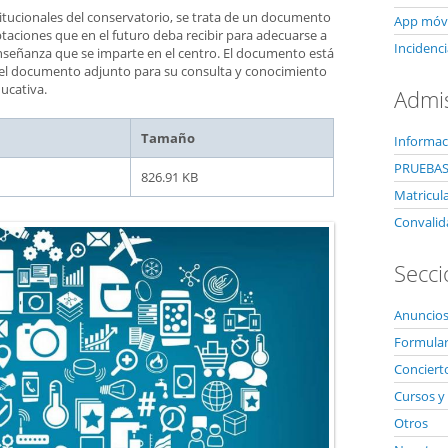
tucionales del conservatorio, se trata de un documento
App móvi
ptaciones que en el futuro deba recibir para adecuarse a
Incidenci
enseñanza que se imparte en el centro. El documento está
el documento adjunto para su consulta y conocimiento
ucativa.
Admi
Tamaño
Informac
PRUEBAS
826.91 KB
Matricul
Convalid
Secci
Anuncios
Formulari
Conciert
Cursos y 
Otros