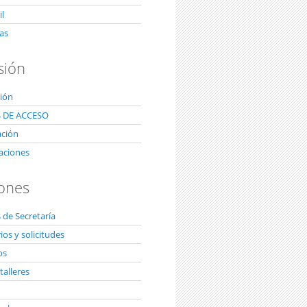
l
as
sión
ión
 DE ACCESO
ación
aciones
ones
 de Secretaría
os y solicitudes
os
talleres