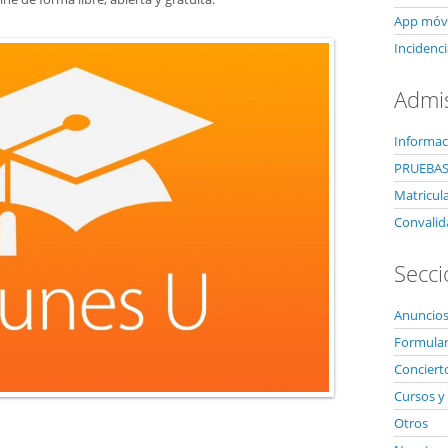
App móvi
Incidenci
Admi
Informac
PRUEBAS
Matricul
Convalid
Secci
Anuncios
Formulari
Conciert
Cursos y 
Otros