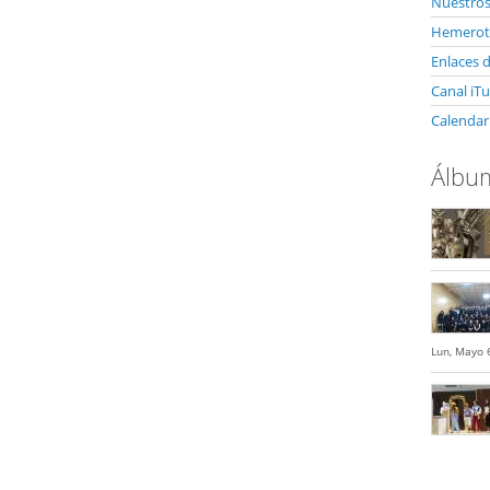
Nuestro
Hemerote
Enlaces d
Canal iT
Calendar
Álbum
Lun, Mayo 