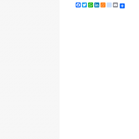
Share
Facebook
Twitter
WhatsApp
LinkedIn
Meneame
tuenti
Email