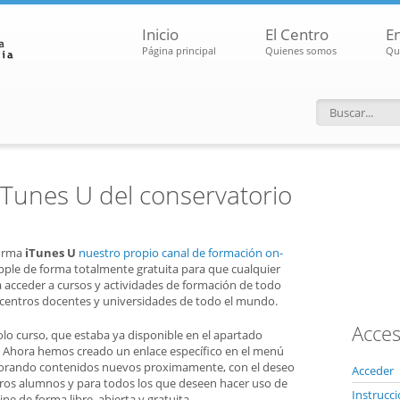
Inicio
El Centro
E
Página principal
Quienes somos
Qu
Formular
iTunes U del conservatorio
forma
iTunes U
nuestro propio canal de formación on-
 Apple de forma totalmente gratuita para que cualquier
acceder a cursos y actividades de formación de todo
 centros docentes y universidades de todo el mundo.
Acces
lo curso, que estaba ya disponible en el apartado
 Ahora hemos creado un enlace específico en el menú
rporando contenidos nuevos proximamente, con el deseo
Acceder
tros alumnos y para todos los que deseen hacer uso de
Instrucc
ne de forma libre, abierta y gratuita.