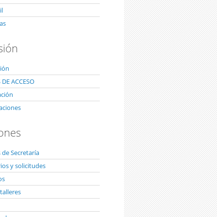
l
as
sión
ión
 DE ACCESO
ación
aciones
ones
 de Secretaría
os y solicitudes
os
talleres