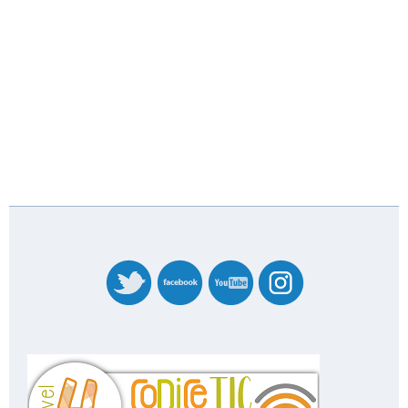
banner_codicetic_nivel_4_20227358.png