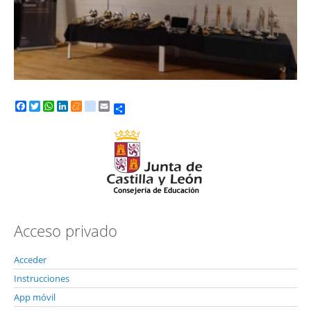
Share
Facebook
Twitter
WhatsApp
LinkedIn
Meneame
tuenti
Email
Acceso privado
Acceder
Instrucciones
App móvil