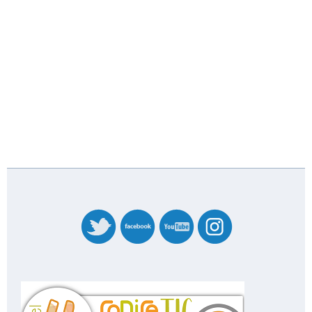
banner_codicetic_nivel_4_20227358.png