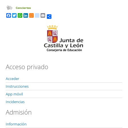
Conciertos
Share
Facebook
Twitter
WhatsApp
LinkedIn
Meneame
tuenti
Email
Acceso privado
Acceder
Instrucciones
App móvil
Incidencias
Admisión
Información