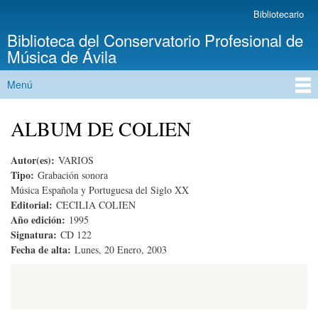
Pasar al
Bibliotecario
Menú secundario
contenido
Biblioteca del Conservatorio Profesional de
principal
Música de Ávila
Menú
Menú principal
ALBUM DE COLIEN
Autor(es):
VARIOS
Tipo:
Grabación sonora
Música Española y Portuguesa del Siglo XX
Editorial:
CECILIA COLIEN
Año edición:
1995
Signatura:
CD 122
Fecha de alta:
Lunes, 20 Enero, 2003