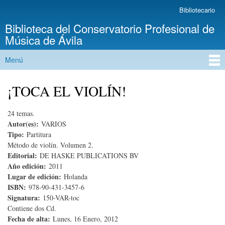
Pasar al
Bibliotecario
Menú secundario
contenido
Biblioteca del Conservatorio Profesional de
principal
Música de Ávila
Menú
Menú principal
¡TOCA EL VIOLÍN!
24 temas.
Autor(es):
VARIOS
Tipo:
Partitura
Método de violín. Volumen 2.
Editorial:
DE HASKE PUBLICATIONS BV
Año edición:
2011
Lugar de edición:
Holanda
ISBN:
978-90-431-3457-6
Signatura:
150-VAR-toc
Contiene dos Cd.
Fecha de alta:
Lunes, 16 Enero, 2012