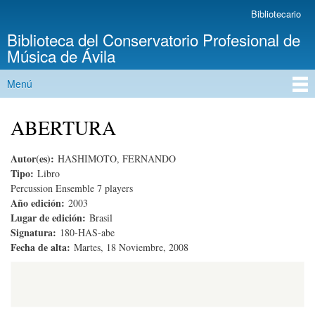
Pasar al
Bibliotecario
Menú secundario
contenido
Biblioteca del Conservatorio Profesional de
principal
Música de Ávila
Menú
Menú principal
ABERTURA
Autor(es):
HASHIMOTO, FERNANDO
Tipo:
Libro
Percussion Ensemble 7 players
Año edición:
2003
Lugar de edición:
Brasil
Signatura:
180-HAS-abe
Fecha de alta:
Martes, 18 Noviembre, 2008