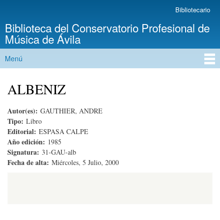
Pasar al
Bibliotecario
Menú secundario
contenido
Biblioteca del Conservatorio Profesional de
principal
Música de Ávila
Menú
Menú principal
ALBENIZ
Autor(es):
GAUTHIER, ANDRE
Tipo:
Libro
Editorial:
ESPASA CALPE
Año edición:
1985
Signatura:
31-GAU-alb
Fecha de alta:
Miércoles, 5 Julio, 2000