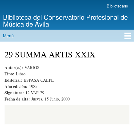
Pasar al
Bibliotecario
Menú secundario
contenido
Biblioteca del Conservatorio Profesional de
principal
Música de Ávila
Menú
Menú principal
29 SUMMA ARTIS XXIX
Autor(es):
VARIOS
Tipo:
Libro
Editorial:
ESPASA CALPE
Año edición:
1985
Signatura:
12-VAR-29
Fecha de alta:
Jueves, 15 Junio, 2000