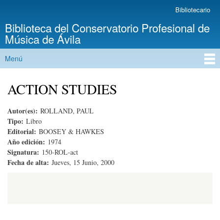
Pasar al
Bibliotecario
Menú secundario
contenido
Biblioteca del Conservatorio Profesional de
principal
Música de Ávila
Menú
Menú principal
ACTION STUDIES
Autor(es):
ROLLAND, PAUL
Tipo:
Libro
Editorial:
BOOSEY & HAWKES
Año edición:
1974
Signatura:
150-ROL-act
Fecha de alta:
Jueves, 15 Junio, 2000