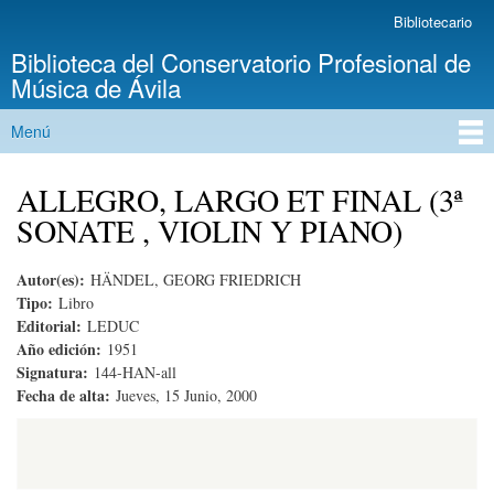
Pasar al
Bibliotecario
Menú secundario
contenido
Biblioteca del Conservatorio Profesional de
principal
Música de Ávila
Menú
Menú principal
ALLEGRO, LARGO ET FINAL (3ª
SONATE , VIOLIN Y PIANO)
Autor(es):
HÄNDEL, GEORG FRIEDRICH
Tipo:
Libro
Editorial:
LEDUC
Año edición:
1951
Signatura:
144-HAN-all
Fecha de alta:
Jueves, 15 Junio, 2000