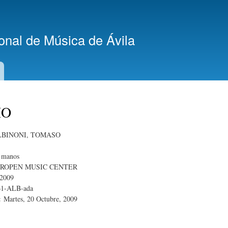
Pasar al
contenido
principal
ional de Música de Ávila
IO
LBINONI, TOMASO
4 manos
ROPEN MUSIC CENTER
2009
61-ALB-ada
a:
Martes, 20 Octubre, 2009