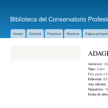
Menú secundario
Biblioteca del Conservatorio Profes
Horario
Consulta
Préstamo
Reservar
Página principal
Menú principal
ADAG
Autor(es):
A
Tipo:
Libro
Para piano a 
Editorial:
EU
Año edición:
Signatura:
1
Fecha de alt